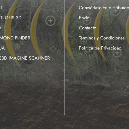
TI
Conviértase en distribuido
TI GFIS 3D
Envío
O
Contacto
AMOND FINDER
Términos y Condiciones
UA
Política de Privacidad
IS3D IMAGINE SCANNER