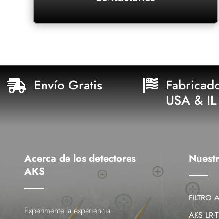
completo de principio a fin
encantados de brindarte un servicio
representantes, quienes estarán
Comunícate con uno de nuestros
Envío Gratis
Fabricad


USA & IL
Acerca de los detectores
Nuestr
AKS
FILTRO 
Experimente la experiencia
AKS LR-