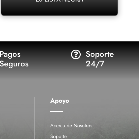
junto con un número de serie único.
tienen diversas verificaciones originales,
productos saben que solo los nuestros
Aquellos que adquieren nuestros
Pagos
Soporte

Seguros
24/7
Apoyo
Acerca de Nosotros
Soporte