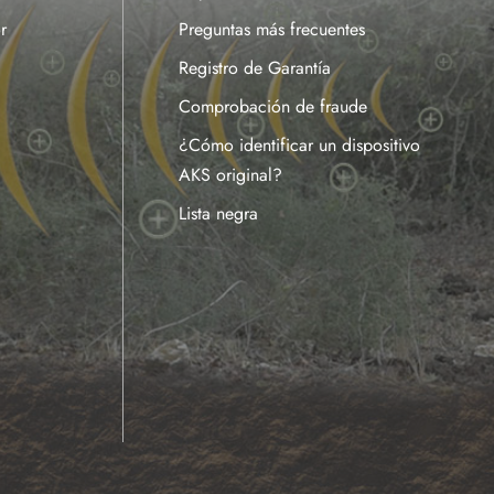
r
Preguntas más frecuentes
Registro de Garantía
Comprobación de fraude
¿Cómo identificar un dispositivo
AKS original?
Lista negra