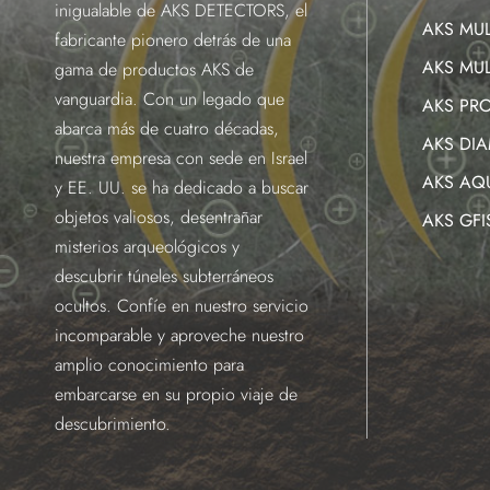
inigualable de AKS DETECTORS, el
AKS MUL
fabricante pionero detrás de una
AKS MUL
gama de productos AKS de
vanguardia. Con un legado que
AKS PR
abarca más de cuatro décadas,
AKS DI
nuestra empresa con sede en Israel
AKS AQ
y EE. UU. se ha dedicado a buscar
objetos valiosos, desentrañar
AKS GF
misterios arqueológicos y
descubrir túneles subterráneos
ocultos. Confíe en nuestro servicio
incomparable y aproveche nuestro
amplio conocimiento para
embarcarse en su propio viaje de
descubrimiento.