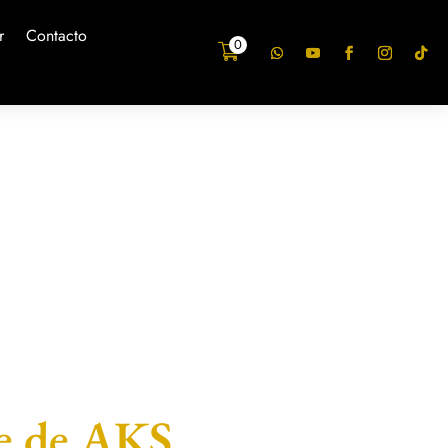
r
Contacto
0
e de AKS