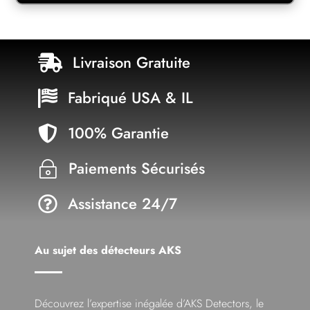
Livraison Gratuite

Fabriqué USA & IL

100% Garantie

Paiements Sécurisés
~
Assistance 24/7

Au sujet des détecteurs AKS
Découvrez l’expertise inégalée d’AKS Detectors, le