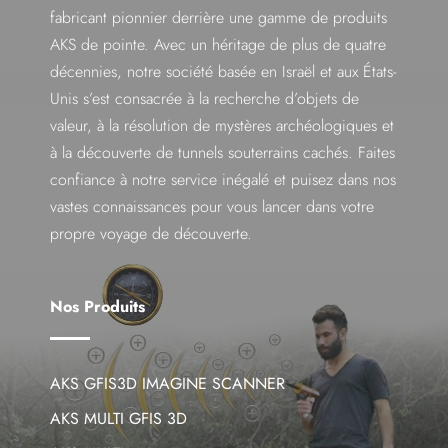
fabricant pionnier derrière une gamme de produits
AKS de pointe. Avec un héritage de plus de quatre
décennies, notre société basée en Israël et aux États-
Unis s’est consacrée à la recherche d’objets de
valeur, à la résolution de mystères archéologiques et
à la découverte de tunnels souterrains cachés. Faites
confiance à notre service inégalé et puisez dans nos
vastes connaissances pour vous lancer dans votre
propre voyage de découverte.
Nos Produits
AKS GFIS3D IMAGINE SCANNER
AKS MULTI GFIS 3D