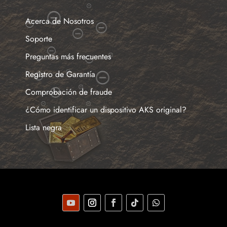
Acerca de Nosotros
Soporte
Preguntas más frecuentes
Registro de Garantía
Comprobación de fraude
¿Cómo identificar un dispositivo AKS original?
Lista negra