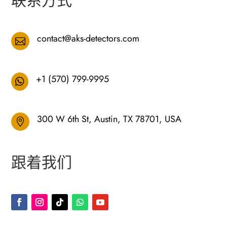
联系方式
contact@aks-detectors.com

+1 (570) 799-9995

300 W 6th St, Austin, TX 78701, USA

跟着我们